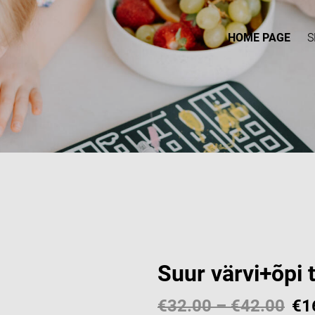
HOME PAGE
S
Suur värvi+õpi 
€32.00
–
€42.00
€1