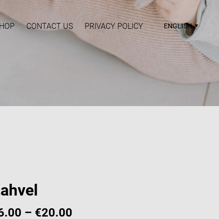
HOP
CONTACT US
PRIVACY POLICY
ENGLISH
tahvel
6.00
–
€20.00