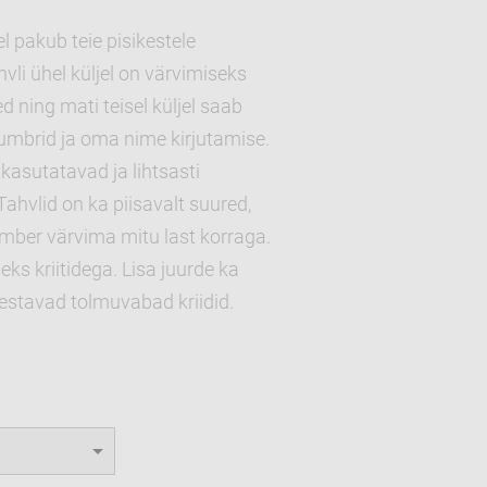
l pakub teie pisikestele
vli ühel küljel on värvimiseks
 ning mati teisel küljel saab
umbrid ja oma nime kirjutamise.
vkasutatavad ja lihtsasti
ahvlid on ka piisavalt suured,
ümber värvima mitu last korraga.
ks kriitidega. Lisa juurde ka
stavad tolmuvabad kriidid.