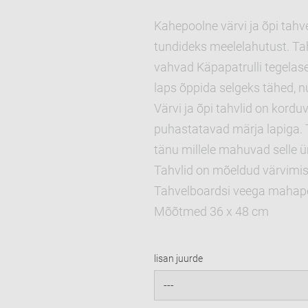
Kahepoolne värvi ja õpi tahve
tundideks meelelahutust. Tah
vahvad Käpapatrulli tegelased
laps õppida selgeks tähed, n
Värvi ja õpi tahvlid on kordu
puhastatavad märja lapiga. T
tänu millele mahuvad selle 
Tahvlid on mõeldud värvimise
Tahvelboardsi veega mahape
Mõõtmed 36 x 48 cm
lisan juurde