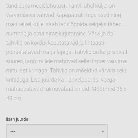
tundideks meelelahutust. Tahvli ühel küljel on
värvimiseks vahvad Käpapatrulli tegelased ning
mati teisel küljel saab laps õppida selgeks tähed,
numbrid ja oma nime kirjutamise. Värvi ja õpi
tahvlid on korduvkasutatavad ja lihtsasti
puhastatavad märja lapiga. Tahvlid on ka piisavalt
suured, tänu millele mahuvad selle ümber värvima
mitu last korraga. Tahvlid on mõeldud värvimiseks
kriitidega. Lisa juurde ka Tahvelboardsi veega
mahapestavad tolmuvabad kriidid. Mõõtmed 36 x
48 cm
lisan juurde