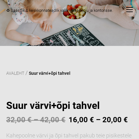
♻️ Säästlik & keskkonnateadlik valik igasse koju ja kontorisse.
/
AVALEHT
Suur värvi+õpi tahvel
Suur värvi+õpi tahvel
32,00 €
–
42,00 €
16,00 €
–
20,00 €
Kahepoolne värvi ja õpi tahvel pakub teie pisikestele