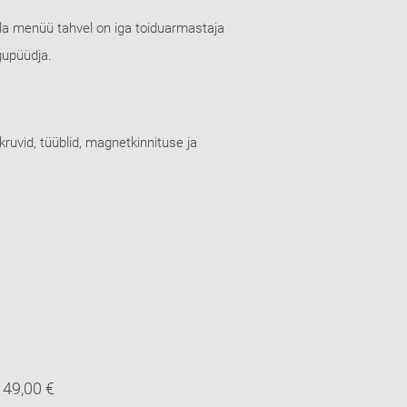
ala menüü tahvel on iga toiduarmastaja
lgupüüdja.
uvid, tüüblid, magnetkinnituse ja
49,00 €