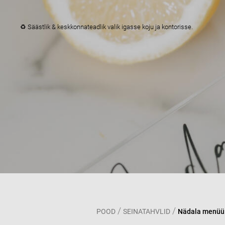
♻️ Säästlik & keskkonnateadlik valik igasse koju ja kontorisse.
/
/
POOD
SEINATAHVLID
Nädala menüü 