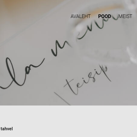
AVALEHT
POOD
MEIST
tahvel