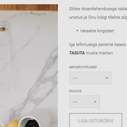
Stiilse disainilahendusega näd
unistus ja Sinu köögi tõeline pi
Ideaalne kingiidee!
Iga tellimusega paneme kaasa kr
TASUTA
musta markeri.
seinakinnitused
suurus
LISA OSTUKORVI