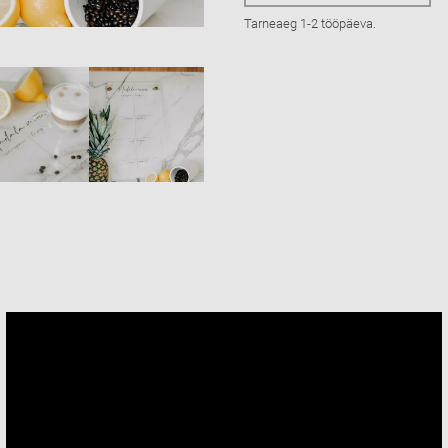
Tarneaeg 1-2 tööpäeva.