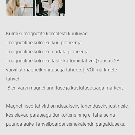
Külmikumagnetite komplekti kuuluvad:
-magnetiline külmiku kuu planeerija
-magnetiline külmiku nädala planeerija
-magnetiline külmiku laste käitumistahvel (kaasas 28
värvilist magnetkinnitusega tähekest) VÕI märkmete
tahvel
-8 eri värvi magnetkinnituse ja kustutusotsaga markerit
Magnetilised tahvlid on ideaalseks lahenduseks just neile,
kes elavad parasjagu üürikorteris ning ei taha seina
puurida auke Tahvelboardsi seinakalendri paigalduseks.