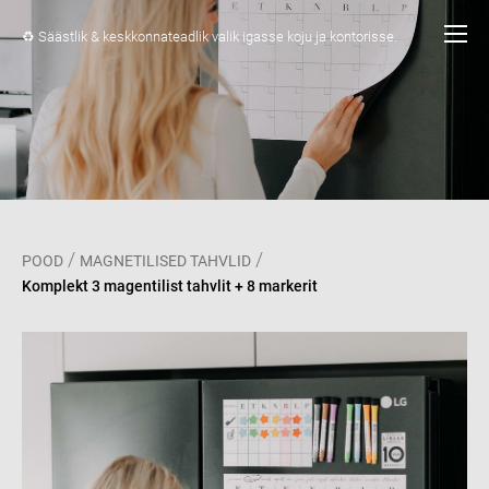
♻️ Säästlik & keskkonnateadlik valik igasse koju ja kontorisse.
/
/
POOD
MAGNETILISED TAHVLID
Komplekt 3 magentilist tahvlit + 8 markerit