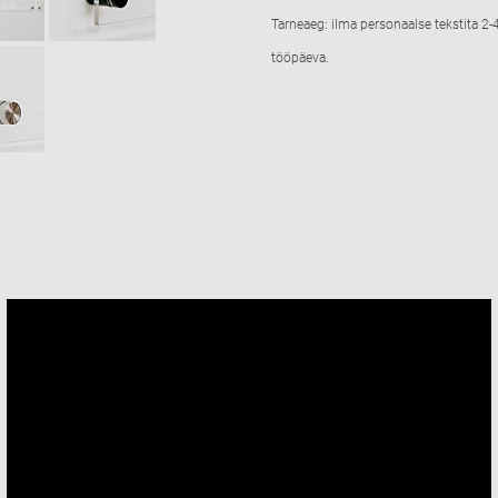
Tarneaeg: ilma personaalse tekstita 2-4
tööpäeva.