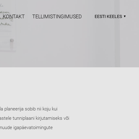
KONTAKT
TELLIMISTINGIMUSED
EESTI KEELES
 planeerija sobib nii koju kui
stele tunniplaani kirjutamiseks või
a muude igapäevatoimingute