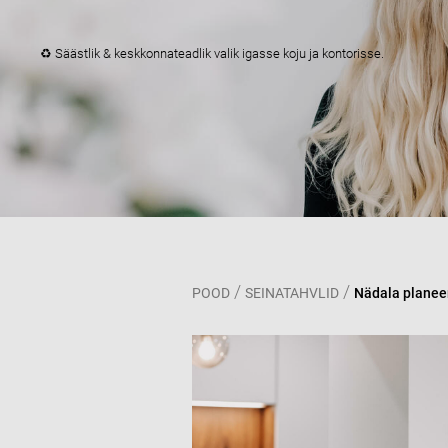
♻️ Säästlik & keskkonnateadlik valik igasse koju ja kontorisse.
/
/
POOD
SEINATAHVLID
Nädala planeer