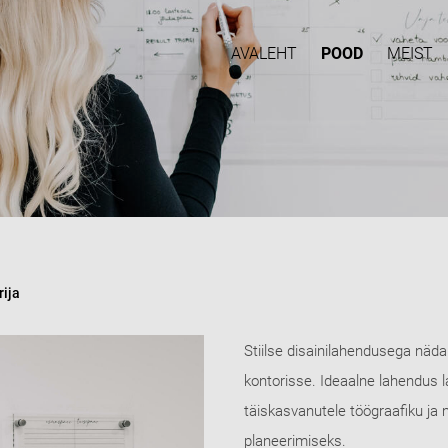
AVALEHT
POOD
MEIST
ija
Stiilse disainilahendusega nädala
kontorisse. Ideaalne lahendus la
täiskasvanutele töögraafiku j
planeerimiseks.