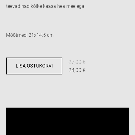
teevad nad kõike kaasa hea meelega.
Mõõtmed: 21x14.5 cm
27,00 €
LISA OSTUKORVI
24,00 €