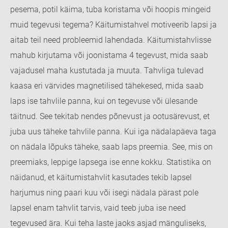
pesema, potil käima, tuba koristama või hoopis mingeid
muid tegevusi tegema? Käitumistahvel motiveerib lapsi ja
aitab teil need probleemid lahendada. Käitumistahvlisse
mahub kirjutama või joonistama 4 tegevust, mida saab
vajadusel maha kustutada ja muuta. Tahvliga tulevad
kaasa eri värvides magnetilised tähekesed, mida saab
laps ise tahvlile panna, kui on tegevuse või ülesande
täitnud. See tekitab nendes põnevust ja ootusärevust, et
juba uus täheke tahvlile panna. Kui iga nädalapäeva taga
on nädala lõpuks täheke, saab laps preemia. See, mis on
preemiaks, leppige lapsega ise enne kokku. Statistika on
näidanud, et käitumistahvlit kasutades tekib lapsel
harjumus ning paari kuu või isegi nädala pärast pole
lapsel enam tahvlit tarvis, vaid teeb juba ise need
tegevused ära. Kui teha laste jaoks asjad mänguliseks,