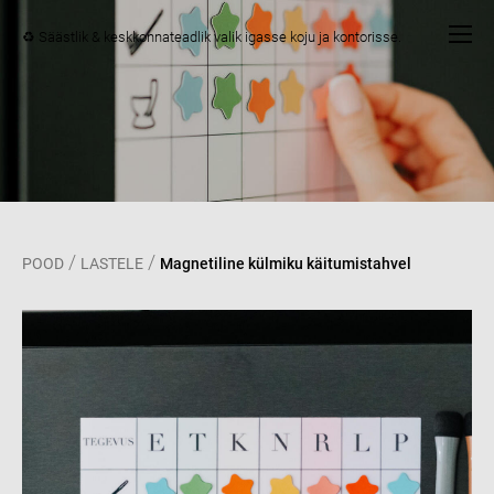
♻️ Säästlik & keskkonnateadlik valik igasse koju ja kontorisse.
/
/
POOD
LASTELE
Magnetiline külmiku käitumistahvel